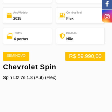
Ano/Modelo
Combustível
2015
Flex
Portas
Blindado
4 portas
Não
R$ 59.990,00
SEMINOVO
Chevrolet Spin
Spin Ltz 7s 1.8 (Aut) (Flex)