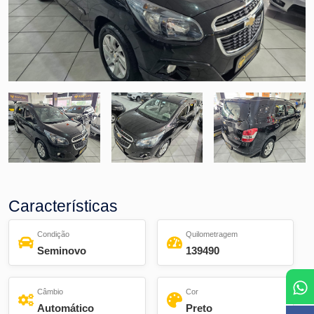
CONTATO
Características
Condição
Quilometragem
Seminovo
139490
Câmbio
Cor
Automático
Preto