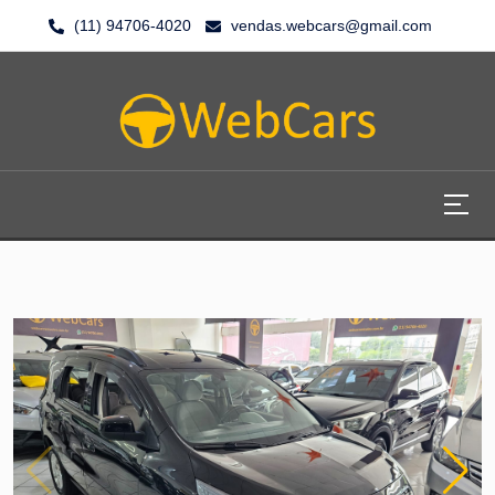
(11) 94706-4020
vendas.webcars@gmail.com
HOME
SEMINOVOS
FINANCIAMENTO
VENDA SEU VEÍCULO
SEGURO